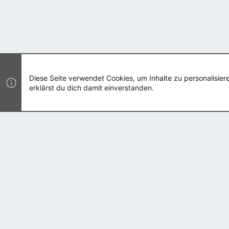
Diese Seite verwendet Cookies, um Inhalte zu personalisie
erklärst du dich damit einverstanden.
hell
®
Community platform by XenForo
© 2010-2021 XenForo Ltd.