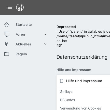
Startseite
Deprecated
: Use of "parent" in callables is 
Foren
/home/itsafety/public_html/inv
on line
Neue Beiträge
Aktuelles
431
Neue Beiträge
Regeln
Datenschutzerklärung
Neueste Aktivitäten
Hilfe und Impressum
Hilfe und Impressum
Smileys
BBCodes
Verwendung von Cookies