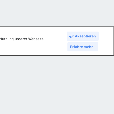
Akzeptieren
e Nutzung unserer Webseite
Erfahre mehr…
Oben
Unte
gsbedingungen
Datenschutz
Hilfe und Impressum
Start
R
S
S